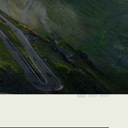
A
A
A