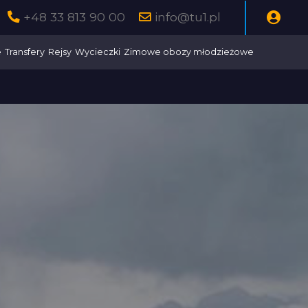
+48 33 813 90 00
info@tu1.pl
e
Transfery
Rejsy
Wycieczki
Zimowe obozy młodzieżowe