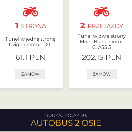
1
2
STRONA
PRZEJAZDY
Tunel w dwie strony
Tunel w jedną stronę
Mont Blanc motor
Livigno motor I-XII
CLASS 5
61.1 PLN
202.15 PLN
ZAMÓW
ZAMÓW
RODZAJ POJAZDU:
AUTOBUS 2 OSIE