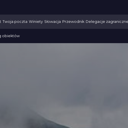
t
Twoja poczta
Winiety
Słowacja
Przewodnik
Delegacje zagraniczn
g obiektów