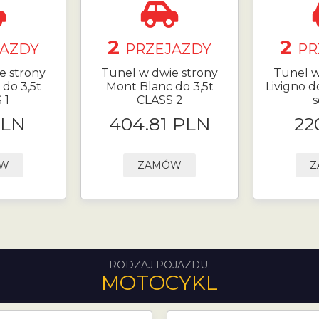
2
2
JAZDY
PRZEJAZDY
PR
e strony
Tunel w dwie strony
Tunel w
do 3,5t
Mont Blanc do 3,5t
Livigno do
 1
CLASS 2
s
PLN
404.81 PLN
22
ÓW
ZAMÓW
Z
RODZAJ POJAZDU:
MOTOCYKL