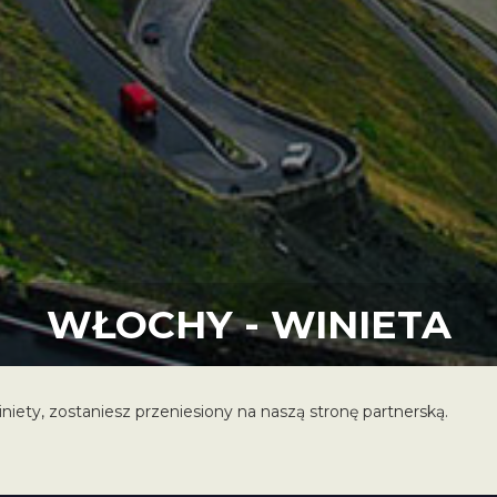
WŁOCHY - WINIETA
niety, zostaniesz przeniesiony na naszą stronę partnerską.