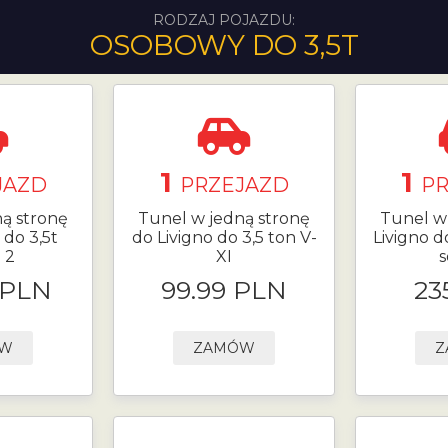
RODZAJ POJAZDU:
OSOBOWY DO 3,5T
1
1
JAZD
PRZEJAZD
P
ą stronę
Tunel w jedną stronę
Tunel w
do 3,5t
do Livigno do 3,5 ton V-
Livigno do
 2
XI
s
 PLN
99.99 PLN
23
ÓW
ZAMÓW
Z