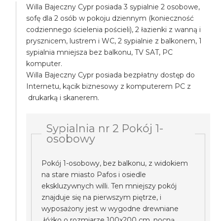
Willa Bajeczny Cypr posiada 3 sypialnie 2 osobowe,
sofę dla 2 osób w pokoju dziennym (konieczność
codziennego ścielenia pościeli), 2 łazienki z wanną i
prysznicem, lustrem i WC, 2 sypialnie z balkonem, 1
sypialnia mniejsza bez balkonu, TV SAT, PC
komputer.
Willa Bajeczny Cypr posiada bezpłatny dostęp do
Internetu, kącik biznesowy z komputerem PC z
drukarką i skanerem.
Sypialnia nr 2 Pokój 1-
osobowy
Pokój 1-osobowy, bez balkonu, z widokiem
na stare miasto Pafos i osiedle
ekskluzywnych willi. Ten mniejszy pokój
znajduje się na pierwszym piętrze, i
wyposażony jest w wygodne drewniane
łóżko o rozmiarze 100x200 cm, nocną