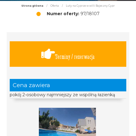
Strona główna
/
Oferta
/
Luty na Cyprze w willi Bajeczny Cypr
Numer oferty:
97/18107
Terminy / rezerwacja
Cena zawiera
pokój 2-osobowy najmniejszy ze wspólną łazienką