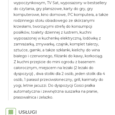
wypoczynkowym, TV Sat, wyposażony w bestsellery
do czytania, gry planszowe, karty do gry, gry
komputerowe, kino domowe, PC komputera, a także
rodzinnego stołu obiadowego ze skórzanymi
krzesłami, tworzącymi strefę do konsumpcji
posiłków, toalety dziennej z lustrem, kuchni
wyposażonej w kuchenkę elektryczną, lodówkę z
zamrażarką, zmywarkę, czajnik, komplet talerzy,
sztućce, garnki, a także szklanki, kielichy do wina
białego i czerwonego, filiżanki do kawy, korkociąg.
Z kuchni przejście do mini ogrodu z basenem
całorocznym, miejscem na leżaki (2 leżaki do
dyspozycji) , dwa stoliki dla 2 osób, jeden stolik dla 4
osób, 1 parasol przeciwsłoneczny, grill, karimaty do
yogi, letnie jacuzzi. Do dyspozycji Gości pralka
automatyczna i zewnętrzna suszarka na pranie,
prasowalnica i żelazko.
USŁUGI