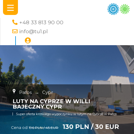
+48 33 813 90 00
info@tu1.pl
Pafos
→
Cypr
LUTY NA CYPRZE W WILLI
BAJECZNY CYPR
Super oferta krótkiego wypoczynku w lutym na Cyprze w Pafos
130 PLN / 30 EUR
Cena od
196 PLN / 45 EUR