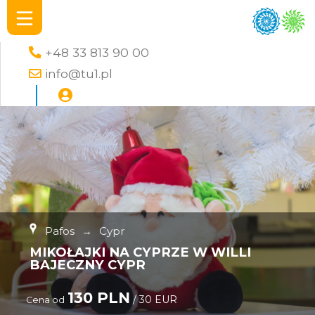
+48 33 813 90 00
info@tu1.pl
Pafos
→
Cypr
MIKOŁAJKI NA CYPRZE W WILLI
BAJECZNY CYPR
130 PLN
/ 30 EUR
Cena od