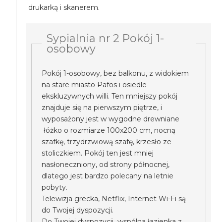
drukarką i skanerem.
Sypialnia nr 2 Pokój 1-
osobowy
Pokój 1-osobowy, bez balkonu, z widokiem
na stare miasto Pafos i osiedle
ekskluzywnych willi. Ten mniejszy pokój
znajduje się na pierwszym piętrze, i
wyposażony jest w wygodne drewniane
łóżko o rozmiarze 100x200 cm, nocną
szafkę, trzydrzwiową szafę, krzesło ze
stoliczkiem. Pokój ten jest mniej
nasłoneczniony, od strony północnej,
dlatego jest bardzo polecany na letnie
pobyty.
Telewizja grecka, Netflix, Internet Wi-Fi są
do Twojej dyspozycji.
Do Twojej dyspozycji wspólna łazienka z