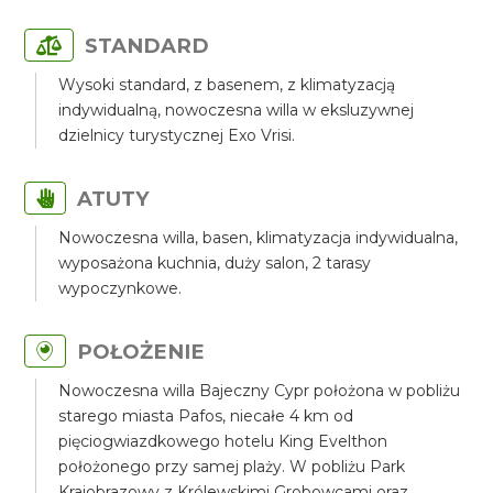
STANDARD
Wysoki standard, z basenem, z klimatyzacją
indywidualną, nowoczesna willa w eksluzywnej
dzielnicy turystycznej Exo Vrisi.
ATUTY
Nowoczesna willa, basen, klimatyzacja indywidualna,
wyposażona kuchnia, duży salon, 2 tarasy
wypoczynkowe.
POŁOŻENIE
Nowoczesna willa Bajeczny Cypr położona w pobliżu
starego miasta Pafos, niecałe 4 km od
pięciogwiazdkowego hotelu King Evelthon
położonego przy samej plaży. W pobliżu Park
Krajobrazowy z Królewskimi Grobowcami oraz