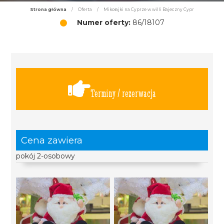
Strona główna
/
Oferta
/
Mikołajki na Cyprze w willi Bajeczny Cypr
Numer oferty:
86/18107
Terminy / rezerwacja
Cena zawiera
pokój 2-osobowy