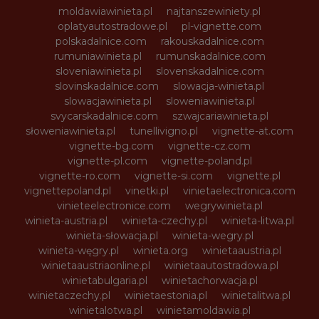
moldawiawinieta.pl
najtanszewiniety.pl
oplatyautostradowe.pl
pl-vignette.com
polskadalnice.com
rakouskadalnice.com
rumuniawinieta.pl
rumunskadalnice.com
sloveniawinieta.pl
slovenskadalnice.com
slovinskadalnice.com
slowacja-winieta.pl
slowacjawinieta.pl
sloweniawinieta.pl
svycarskadalnice.com
szwajcariawinieta.pl
słoweniawinieta.pl
tunellivigno.pl
vignette-at.com
vignette-bg.com
vignette-cz.com
vignette-pl.com
vignette-poland.pl
vignette-ro.com
vignette-si.com
vignette.pl
vignettepoland.pl
vinetki.pl
vinietaelectronica.com
vinieteelectronice.com
wegrywinieta.pl
winieta-austria.pl
winieta-czechy.pl
winieta-litwa.pl
winieta-słowacja.pl
winieta-wegry.pl
winieta-węgry.pl
winieta.org
winietaaustria.pl
winietaaustriaonline.pl
winietaautostradowa.pl
winietabulgaria.pl
winietachorwacja.pl
winietaczechy.pl
winietaestonia.pl
winietalitwa.pl
winietalotwa.pl
winietamoldawia.pl