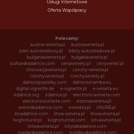
Usługi Internetowe
Oferta Współpracy
Polecamy:
austria-winieta.pl
austriawinieta.pl
bilet-autostradowy.pl
bilety-autostradowe.pl
bulgariawienieta.pl
bulgariawinieta.pl
bulharskadalnice.com
cenawiniety.pl
cenywiniet.pl
chorwacjawinieta.pl
czechy-winieta.pl
czechywinieta.pl
czechywiniety.pl
dalnicnipoplatky.com
dalnicniznamka.eu
digital-vignette.de
e-vignette.pl
e-winieta.eu
edalnice.org
edalnice.pl
electronicavinieta.com
electroniceviniete.com
estoniawinieta.pl
estonskadalnice.com
ewinieta.pl
info365.pl
litvadalnice.com
litwa-winieta.pl
litwawinieta.pl
livignotunel.pl
livignotunnel.com
lotvawinieta.pl
lotwawinieta.pl
lotysskadalnice.com
madarskadalnice.com
moldavskadalnice.com