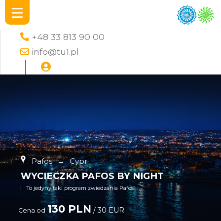
+48 33 813 90 00
info@tu1.pl
Pafos
→
Cypr
WYCIECZKA PAFOS BY NIGHT
To jedyny taki program zwiedzania Pafos
130 PLN
/ 30 EUR
Cena od