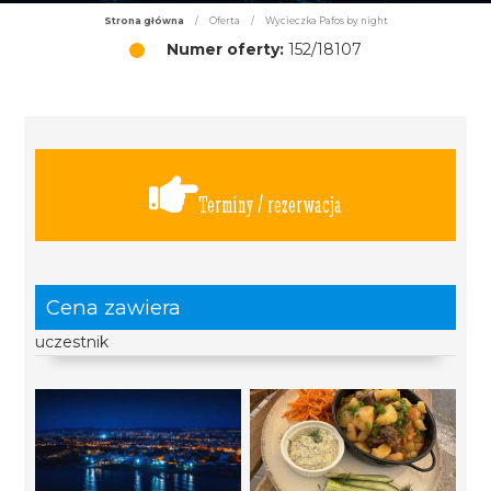
Strona główna
/
Oferta
/
Wycieczka Pafos by night
Numer oferty:
152/18107
Terminy / rezerwacja
Cena zawiera
uczestnik