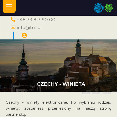
+48 33 813 90 00
info@tu1.pl
CZECHY - WINIETA
A
A
A
Czechy - winiety elektroniczne. Po wybraniu rodzaju
winiety, zostaniesz przeniesiony na naszą stronę
partnerską.