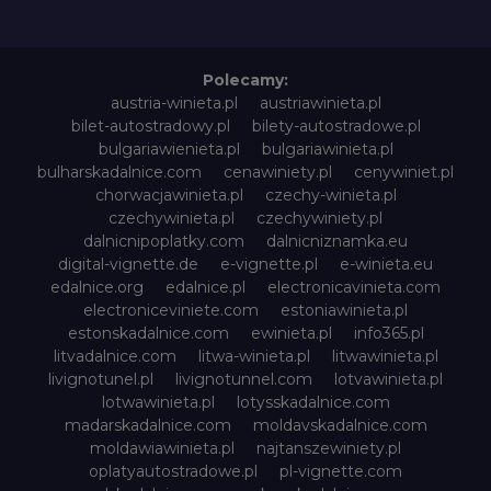
Polecamy:
austria-winieta.pl
austriawinieta.pl
bilet-autostradowy.pl
bilety-autostradowe.pl
bulgariawienieta.pl
bulgariawinieta.pl
bulharskadalnice.com
cenawiniety.pl
cenywiniet.pl
chorwacjawinieta.pl
czechy-winieta.pl
czechywinieta.pl
czechywiniety.pl
dalnicnipoplatky.com
dalnicniznamka.eu
digital-vignette.de
e-vignette.pl
e-winieta.eu
edalnice.org
edalnice.pl
electronicavinieta.com
electroniceviniete.com
estoniawinieta.pl
estonskadalnice.com
ewinieta.pl
info365.pl
litvadalnice.com
litwa-winieta.pl
litwawinieta.pl
livignotunel.pl
livignotunnel.com
lotvawinieta.pl
lotwawinieta.pl
lotysskadalnice.com
madarskadalnice.com
moldavskadalnice.com
moldawiawinieta.pl
najtanszewiniety.pl
oplatyautostradowe.pl
pl-vignette.com